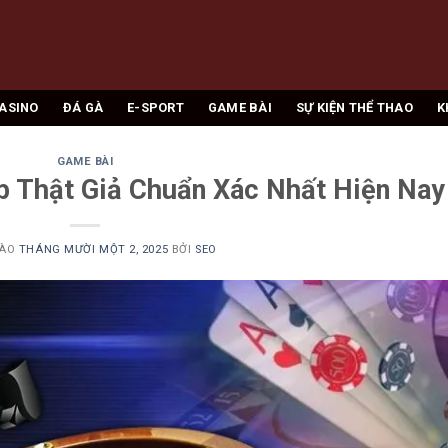
ASINO
ĐÁ GÀ
E-SPORT
GAME BÀI
SỰ KIỆN THỂ THAO
K
GAME BÀI
ub Thật Giả Chuẩn Xác Nhất Hiện Nay
VÀO
THÁNG MƯỜI MỘT 2, 2025
BỞI
SEO