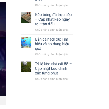
Cách
đấu
Chức năng bình luận bị tắt
ở
chơi
hấp
Luật
và
dẫn
Xóc
quy
Kèo bóng đá trực tiếp
từng
Đĩa
tắc
– Cập nhật kèo ngay
phút
–
cần
tại trận đấu
Cách
biết
Chức năng bình luận bị tắt
ở
Chơi
Kèo
Và
bóng
Quy
Bắn cá hack xu: Tìm
đá
Tắc
hiểu và áp dụng hiệu
trực
Cần
quả
tiếp
Biết
Chức năng bình luận bị tắt
ở
–
Bắn
Cập
cá
nhật
Tỷ lệ kèo nhà cái 88 –
hack
kèo
Cập nhật kèo chính
xu:
ngay
xác từng phút
Tìm
tại
Chức năng bình luận bị tắt
ở
hiểu
trận
Tỷ
và
đấu
lệ
áp
kèo
dụng
nhà
hiệu
cái
quả
88
–