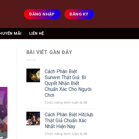
ĐĂNG NHẬP
ĐĂNG KÝ
HUYẾN MÃI
LIÊN HỆ
BÀI VIẾT GẦN ĐÂY
Cách Phân Biệt
Sunwin Thật Giả: Bí
Quyết Nhận Biết
Chuẩn Xác Cho Người
Chơi
Chức năng bình luận bị tắt
ở
Cách
Phân
Cách Phân Biệt Hitclub
Biệt
Thật Giả Chuẩn Xác
Sunwin
Nhất Hiện Nay
Thật
Chức năng bình luận bị tắt
ở
Giả: