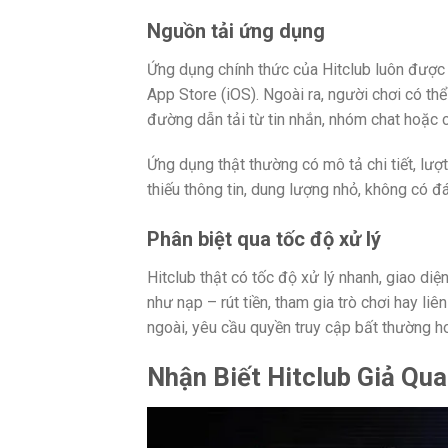
Nguồn tải ứng dụng
Ứng dụng chính thức của Hitclub luôn được p
App Store (iOS). Ngoài ra, người chơi có thể
đường dẫn tải từ tin nhắn, nhóm chat hoặc 
Ứng dụng thật thường có mô tả chi tiết, lượt
thiếu thông tin, dung lượng nhỏ, không có đá
Phân biệt qua tốc độ xử lý
Hitclub thật có tốc độ xử lý nhanh, giao di
như nạp – rút tiền, tham gia trò chơi hay l
ngoài, yêu cầu quyền truy cập bất thường h
Nhận Biết Hitclub Giả Qu