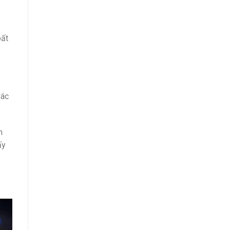
bất
Các
n
ấy