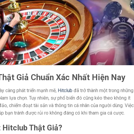
 Thật Giả Chuẩn Xác Nhất Hiện Nay
ày càng phát triển mạnh mẽ,
Hitclub
đã trở thành một trong những
 Nam lựa chọn. Tuy nhiên, sự phổ biến đó cũng kéo theo không ít
ảo, chiếm đoạt tài sản và thông tin cá nhân của người dùng. Việc
iúp bạn tránh được rủi ro không đáng có khi tham gia cá cược.
 Hitclub Thật Giả?