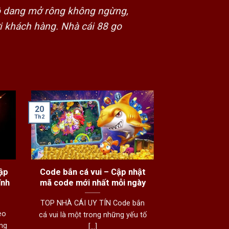
ô dang mở rông không ngừng,
 khách hàng. Nhà cái 88 go
20
Th2
ập
Code bắn cá vui – Cập nhật
ính
mã code mới nhất mỗi ngày
TOP NHÀ CÁI UY TÍN Code bắn
èo
cá vui là một trong những yếu tố
ng
[...]