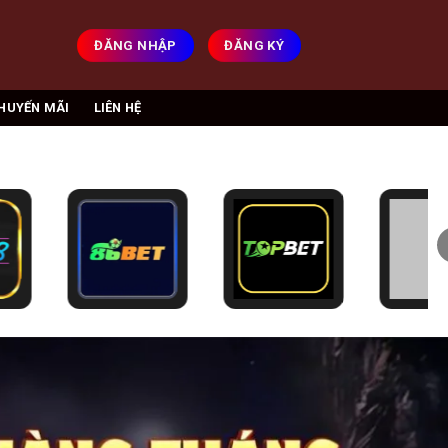
ĐĂNG NHẬP
ĐĂNG KÝ
HUYẾN MÃI
LIÊN HỆ