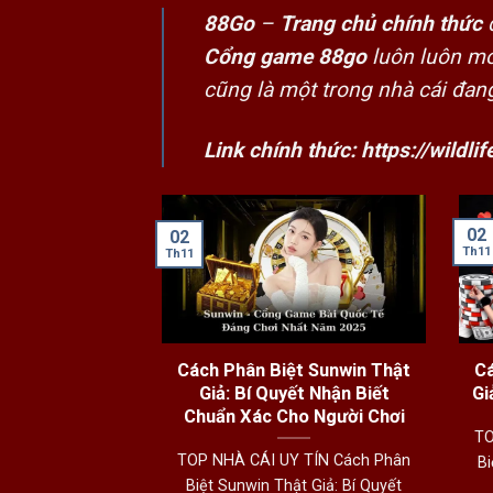
88Go
–
Trang chủ chính thức
đ
Cổng game 88go
luôn luôn mo
cũng là một trong nhà cái đan
Link chính thức:
https://wildli
02
02
Th11
Th11
Cách Phân Biệt Sunwin Thật
Cá
Giả: Bí Quyết Nhận Biết
Gi
Chuẩn Xác Cho Người Chơi
TO
TOP NHÀ CÁI UY TÍN Cách Phân
Bi
Biệt Sunwin Thật Giả: Bí Quyết