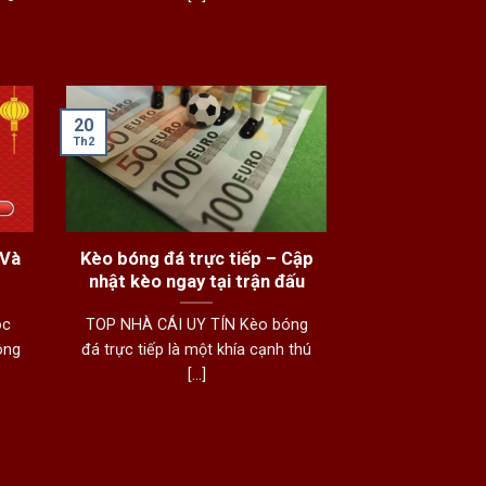
20
Th2
 Và
Kèo bóng đá trực tiếp – Cập
nhật kèo ngay tại trận đấu
óc
TOP NHÀ CÁI UY TÍN Kèo bóng
ông
đá trực tiếp là một khía cạnh thú
[...]