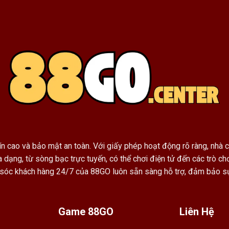
y tín cao và bảo mật an toàn. Với giấy phép hoạt động rõ ràng, nh
dạng, từ sòng bạc trực tuyến, có thể chơi điện tử đến các trò chơ
 sóc khách hàng 24/7 của 88GO luôn sẵn sàng hỗ trợ, đảm bảo sự
Game 88GO
Liên Hệ